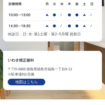
診療時間
月
火
水
木
金
土
日
10:00～13:00
▲
●
/
●
●
▲
/
14:30～18:30
▲
●
/
●
●
▲
/
休診日：日･水･第1土曜・第2~5月曜 祝祭日
いわさ矯正歯科
〒770-0868 徳島県徳島市福島一丁目8-13
※駐車場8台完備
地図はこちら