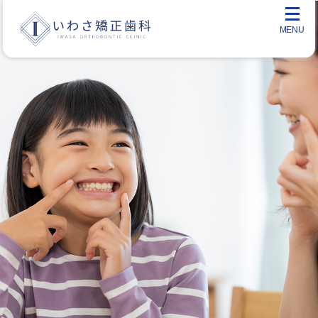
メ
ニ
ュ
ー
を
開
く