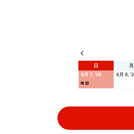
前
へ
日
日
月
曜
2026
(1
6月 7, '26
6月 8, '
日
年
件
休診
6
の
月
イ
7
ベ
日
ン
ト)