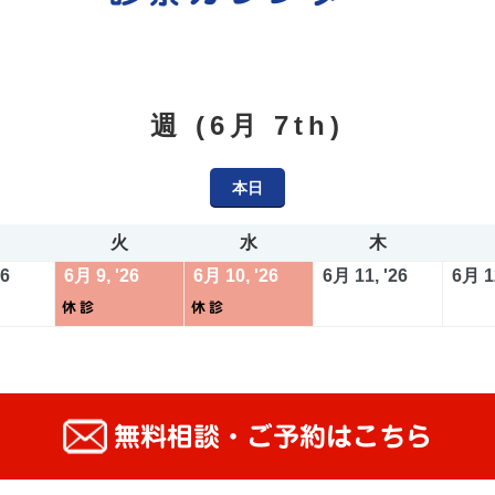
週 (6月 7th)
本日
月
火
水
木
火
水
木
曜
曜
曜
曜
2026
2026
(1
2026
(1
2026
26
6月 9, '26
6月 10, '26
6月 11, '26
6月 12
日
日
日
日
年
年
件
年
件
年
休診
休診
6
6
の
6
の
6
月
月
イ
月
イ
月
8
9
ベ
10
ベ
11
日
日
ン
日
ン
日
無料相談・ご予約はこちら
ト)
ト)