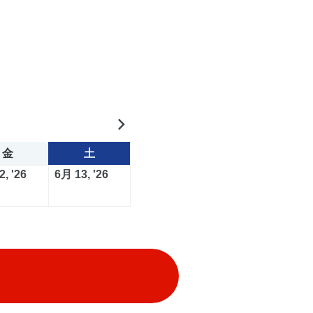
次
へ
金
土
金
土
曜
曜
2026
2026
, '26
6月 13, '26
日
日
年
年
6
6
月
月
12
13
日
日