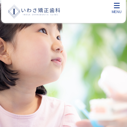
メ
ニ
ュ
ー
を
開
く