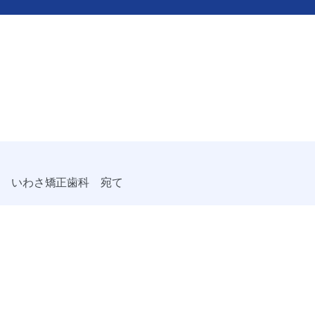
13 いわさ矯正歯科 宛て