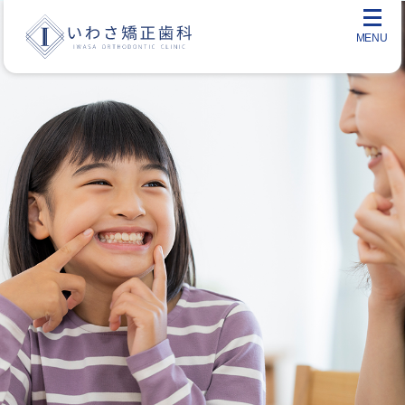
メ
ニ
ュ
ー
を
開
く